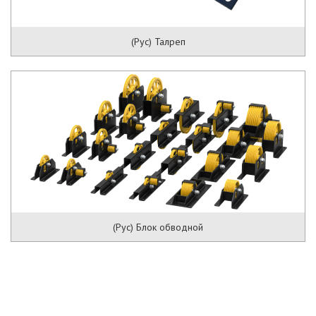
(Рус) Талреп
(Рус) Блок обводной