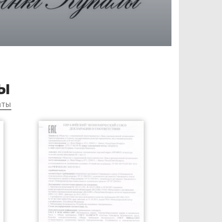
ы
аты