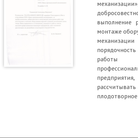
механизации
добросове
выполнение р
монтаже обор
механизаци
порядочность
работы 
професси
предприят
рассчиты
плодотворное 