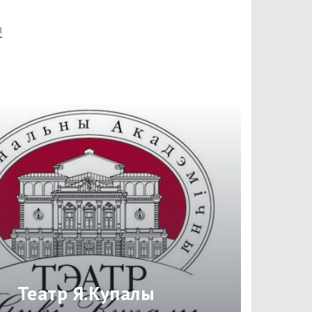
ы
Театр Я.Купалы